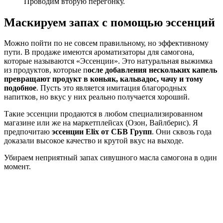
Проводим вторую перегонку.
Маскируем запах с помощью эссенций
Можно пойти по не совсем правильному, но эффективному
пути. В продаже имеются ароматизаторы для самогона,
которые называются «Эссенции». Это натуральная выжимка
из продуктов, которые п
осле добавления нескольких капель
превращают продукт в коньяк, кальвадос, чачу и тому
подобное
. Пусть это является имитация благородных
напитков, но вкус у них реально получается хороший.
Такие эссенции продаются в любом специализированном
магазине или же на маркетплейсах (Озон, Вайлберис). Я
предпочитаю
эссенции Elix от СБВ Групп
. Они сквозь года
доказали высокое качество и крутой вкус на выходе.
Убираем неприятный запах сивушного масла самогона в один
момент.