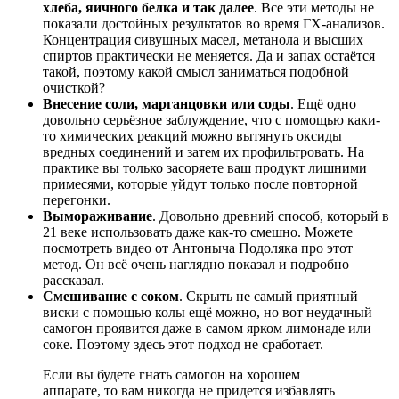
хлеба, яичного белка и так далее
. Все эти методы не
показали достойных результатов во время ГХ-анализов.
Концентрация сивушных масел, метанола и высших
спиртов практически не меняется. Да и запах остаётся
такой, поэтому какой смысл заниматься подобной
очисткой?
Внесение соли, марганцовки или соды
. Ещё одно
довольно серьёзное заблуждение, что с помощью каки-
то химических реакций можно вытянуть оксиды
вредных соединений и затем их профильтровать. На
практике вы только засоряете ваш продукт лишними
примесями, которые уйдут только после повторной
перегонки.
Вымораживание
. Довольно древний способ, который в
21 веке использовать даже как-то смешно. Можете
посмотреть видео от Антоныча Подоляка про этот
метод. Он всё очень наглядно показал и подробно
рассказал.
Смешивание с соком
. Скрыть не самый приятный
виски с помощью колы ещё можно, но вот неудачный
самогон проявится даже в самом ярком лимонаде или
соке. Поэтому здесь этот подход не сработает.
Если вы будете гнать самогон на хорошем
аппарате, то вам никогда не придется избавлять