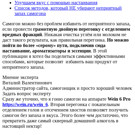
Улучшаем вкус с помощью настаивания
Список методов, который НЕ убирают неприятный
запах самогона
Самогон можно без проблем избавить от неприятного запаха,
если провести
грамотную двойную перегонку с отделением
вредных фракций
. Никакая очистка углём или молоком не
даст такого результата, как правильная перегонка.
Но можно
пойти по более «серому» пути, подключив сюда
настаивание, ароматизаторы и эссенции
. В этой
публикации я хотел бы поделиться самыми эффективными
способами, которые позволят избавить ваш продукт от
неприятного запаха.
Мнение эксперта
Виталий Валентинович
Администратор сайта, самогонщик и просто хороший человек
Задать вопрос эксперту
Сразу же уточню, что я гоню самогон на аппарате
Wein 6 Pro
https://wein.ru/wein_6
. Вторая перегонка с покапельным
отделением голов и отсечением хвостов позволяет получить
самогон без запаха и вкуса. Этого более чем достаточно, что
превратить даже самый скверный домашний алкоголь в
настоящий нектар!