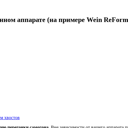
онном аппарате (на примере Wein ReForm
ем хвостов
ию перегонки самогона
. Вне зависимости от вашего аппарата п