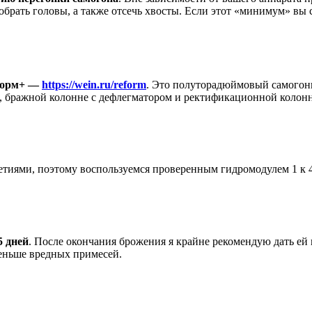
рать головы, а также отсечь хвосты. Если этот «минимум» вы сд
Форм+ —
https://wein.ru/reform
. Это полуторадюймовый самогонн
), бражной колонне с дефлегматором и ректификационной колонн
летиями, поэтому воспользуемся проверенным гидромодулем 1 к 4
5 дней
. После окончания брожения я крайне рекомендую дать ей 
меньше вредных примесей.