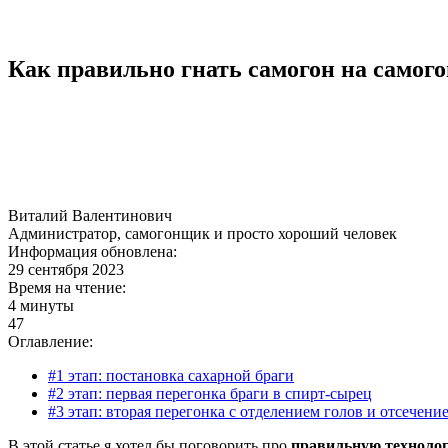
Как правильно гнать самогон на самог
Виталий Валентинович
Администратор, самогонщик и просто хороший человек
Информация обновлена:
29 сентября 2023
Время на чтение:
4 минуты
47
Оглавление:
#1 этап: постановка сахарной браги
#2 этап: первая перегонка браги в спирт-сырец
#3 этап: вторая перегонка с отделением голов и отсечени
В этой статье я хотел бы поговорить про
правильную технолог