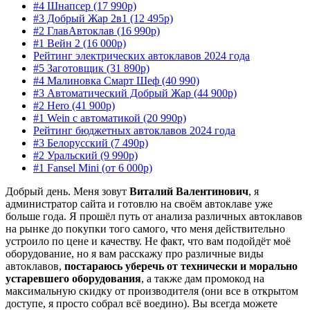
#4 Шнапсер (17 990р)
#3 Добрый Жар 2в1 (12 495р)
#2 ГлавАвтоклав (16 990р)
#1 Вейн 2 (16 000р)
Рейтинг электрических автоклавов 2024 года
#5 Заготовщик (31 890р)
#4 Малиновка Смарт Шеф (40 990)
#3 Автоматический Добрый Жар (44 900р)
#2 Hero (41 900р)
#1 Wein с автоматикой (20 990р)
Рейтинг бюджетных автоклавов 2024 года
#3 Белорусский (7 490р)
#2 Уральский (9 990р)
#1 Fansel Mini (от 6 000р)
Добрый день. Меня зовут
Виталий Валентинович
, я
администратор сайта и готовлю на своём автоклаве уже
больше года. Я прошёл путь от анализа различных автоклавов
на рынке до покупки того самого, что меня действительно
устроило по цене и качеству. Не факт, что вам подойдёт моё
оборудование, но я вам расскажу про различные виды
автоклавов,
постараюсь уберечь от технически и морально
устаревшего оборудования
, а также дам промокод на
максимальную скидку от производителя (они все в открытом
доступе, я просто собрал всё воедино). Вы всегда можете