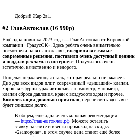
Добрый Жар 2в1.
#2 ГлавАвтоклав (16 990р)
Ещё одна новинка 2023 года — ГлавАвтоклав от Кировской
компании «ГрадусОК». Здесь ребята очень внимательно
посмотрели на все автоклавы,
внедрили все самые
современные решения, поставили очень доступный ценник
и поддали рекламы в интернете
. Получилось очень
эстетично, качественно и недорого.
Пищевая нержавеющая сталь, которая реально не ржавеет.
Дно для всех видов плит, современный «дышащий» клапан,
хорошая «фурнитура» автоклава: термометр, манометр,
клапан сброса давления, кран с воздухоотводом и прочее.
Комплектация довольно приятная
, перечислять здесь всё
будет слишком долго.
В общем, ещё одна очень хорошая рекомендация
—
https://глав-автоклав.рф
. Можете оставить
заявку на сайте и ввести промокод на скидку
«2samogona», в этом случае цена станет ещё более