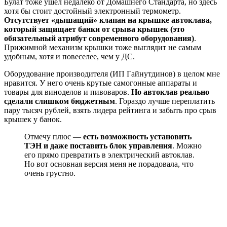
Булат тоже ушёл недалеко от Домашнего Стандарта, но здесь
хотя бы стоит достойный электронный термометр.
Отсутствует «дышащий» клапан на крышке автоклава,
который защищает банки от срыва крышек (это
обязательный атрибут современного оборудования)
.
Прижимной механизм крышки тоже выглядит не самым
удобным, хотя и повеселее, чем у ДС.
Оборудование производителя (ИП Гайнутдинов) в целом мне
нравится. У него очень крутые самогонные аппараты и
товары для виноделов и пивоваров.
Но автоклав реально
сделали слишком бюджетным
. Гораздо лучше переплатить
пару тысяч рублей, взять лидера рейтинга и забыть про срыв
крышек у банок.
Отмечу плюс —
есть возможность установить
ТЭН и даже поставить блок управления
. Можно
его прямо превратить в электрический автоклав.
Но вот основная версия меня не порадовала, что
очень грустно.