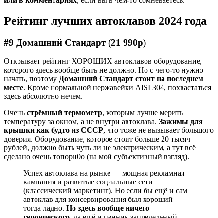
или в комментариях
, если вы в чём-то сомневаетесь.
Рейтинг лучших автоклавов 2024 года
#9 Домашний Стандарт (21 990р)
Открывает рейтинг ХОРОШИХ автоклавов оборудование,
которого здесь вообще быть не должно. Но с чего-то нужно
начать, поэтому
Домашний Стандарт стоит на последнем
месте
. Кроме нормальной нержавейки AISI 304, похвастаться
здесь абсолютно нечем.
Очень
стрёмный термометр
, которым лучше мерить
температуру за окном, а не внутри автоклава.
Зажимы для
крышки как будто из СССР
, что тоже не вызывает большого
доверия. Оборудование, которое стоит больше 20 тысяч
рублей, должно быть чуть ли не электрическим, а тут всё
сделано очень топорн0о (на мой субъективный взгляд).
Успех автоклава на рынке — мощная рекламная
кампания и развитые социальные сети
(классический маркетинг). Но если бы ещё и сам
автоклав для консервирования был хороший —
тогда ладно.
Но здесь вообще ничего
героического
, да ещё и ценник запредельный.